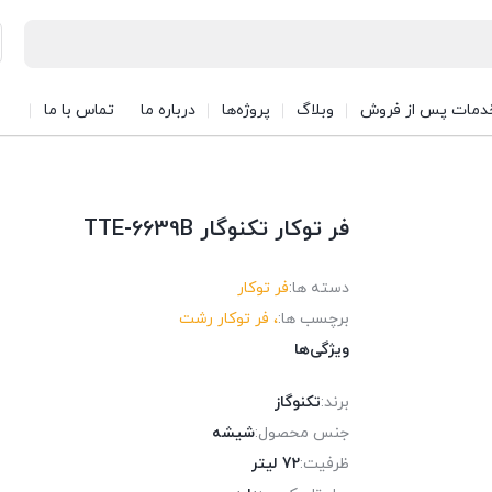
دمات پس از فروش
وبلاگ
پروژه‌ها
درباره ما
تماس با ما
فر توکار تکنوگار TTE-6639B
دسته ها:
فر توکار
برچسب ها:
، فر توکار رشت
ویژگی‌ها
برند:
تکنوگاز
جنس محصول:
شیشه
ظرفیت:
72 لیتر