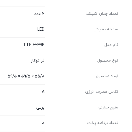
تعداد جداره شیشه
2 عدد
صفحه نمایش
LED
نام مدل
TTE-6639B
نوع محصول
فر توکار
ابعاد محصول
55/8 × 59/5 × 59/5
کلاس مصرف انرژی
A
منبع حرارتی
برقی
تعداد برنامه پخت
8