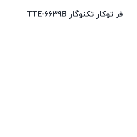
فر توکار تکنوگار TTE-6639B