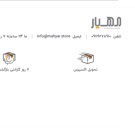
تلفن
09119278910
ایمیل
info@mahyar.store
ما 24 ساعته 7 روز هفته پاسخگوی شما هستیم.
تحویل اکسپرس
7 روز گارانتی بازگشت وجه