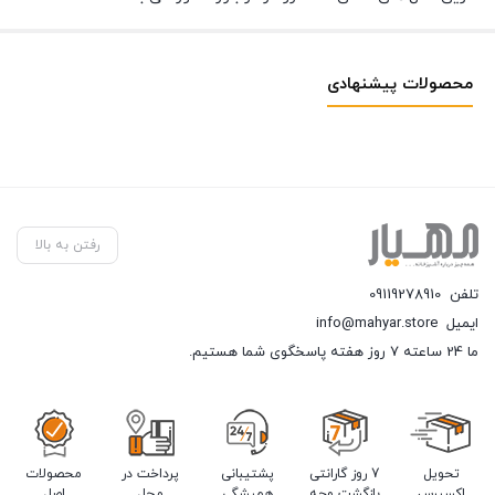
محصولات پیشنهادی
رفتن به بالا
تلفن
09119278910
ایمیل
info@mahyar.store
ما 24 ساعته 7 روز هفته پاسخگوی شما هستیم.
تحویل
7 روز گارانتی
پشتیبانی
پرداخت در
محصولات
اکسپرس
بازگشت وجه
همیشگی
محل
اصل