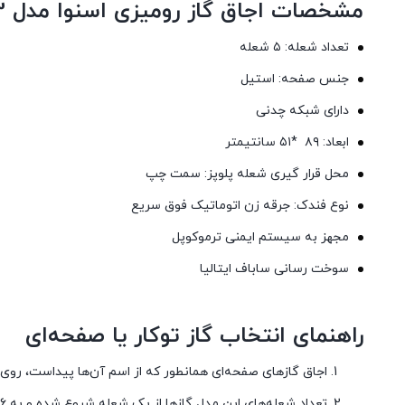
مشخصات اجاق گاز رومیزی اسنوا مدل SS-19593
تعداد شعله: ۵ شعله
جنس صفحه: استیل
دارای شبکه چدنی
ابعاد: ۸۹ *۵۱ سانتیمتر
محل قرار گیری شعله پلوپز: سمت چپ
نوع فندک: جرقه زن اتوماتیک فوق سریع
مجهز به سیستم ایمنی ترموکوپل
سوخت رسانی ساباف ایتالیا
راهنمای انتخاب گاز توکار یا صفحه‌ای
اجاق گاز‌های صفحه‌ای همانطور که از اسم آن‌ها پیداست، رو
تعداد شعله‌های این مدل گازها از یک شعله شروع شده و به ۶ شعله هم می رسد.