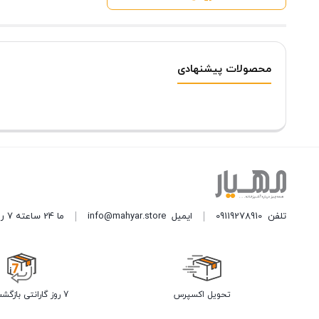
محصولات پیشنهادی
تلفن
09119278910
ایمیل
info@mahyar.store
ما 24 ساعته 7 روز هفته پاسخگوی شما هستیم.
تحویل اکسپرس
7 روز گارانتی بازگشت وجه