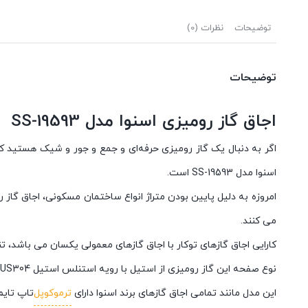
توضیحات
نظرات (0)
توضیحات
اجاق گاز رومیزی اسنوا مدل SS-19593
اگر به دنبال یک گاز رومیزی حرفه‌ای و جمع و جور و شیک هستید که 
اسنوا مدل SS-19593 است.
امروزه به دلیل پایین بودن متراژ انواع ساختمان مسکونی، اجاق گاز 
می کنند.
کارایی اجاق گازهای توکار با اجاق گازهای معمولی یکسان می باشد، ت
نوع صفحه این گاز رومیزی از استیل با رویه استنلس استیل SUS304 با ضخامت ۰/۸ است و همچنین فندک جرقه زن اتوماتیک فوق سریع از دیگر مشخصات مثبت این محصول است.
این مدل مانند تمامی اجاق گازهای برند اسنوا دارای
ترموکوپل
تاپ تایم