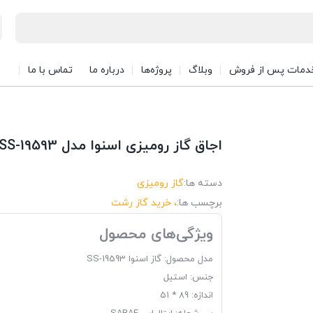
دمات پس از فروش
وبلاگ
پروژه‌ها
درباره ما
تماس با ما
اجاق گاز رومیزی اسنوا مدل SS-19593
دسته ها:
گاز رومیزی
برچسب ها:
، خرید گاز رشت
ویژگی‌های محصول
مدل محصول: گاز اسنوا SS-19593
جنس: استیل
اندازه: 89 * 51