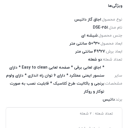
ویژگی‌ها
نوع محصول:
اجاق گاز داتیس
نام مدل:
DSE-251
جنس محصول:
شیشه ای
ابعاد محصول:
30*50 سانتی متر
ابعاد برش:
27*49 سانتی متر
تعداد شعله:
دو شعله
* اجاق لعابی برقی * صفحه لعابی Easy to clean * دارای
سایر
سنسور ایمنی عملکرد * دارای 6 توان راه اندازی * دارای ولوم
مشخصات:
برنجی و باکالیت طرح کلاسیک * قابلیت نصب به صورت
توکار و روکار
برند:
داتیس
تعداد شعله : 2 شعله