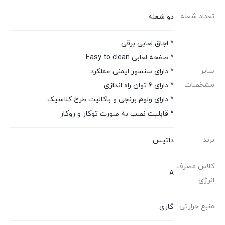
تعداد شعله
دو شعله
* اجاق لعابی برقی
* صفحه لعابی Easy to clean
سایر
* دارای سنسور ایمنی عملکرد
مشخصات
* دارای 6 توان راه اندازی
* دارای ولوم برنجی و باکالیت طرح کلاسیک
* قابلیت نصب به صورت توکار و روکار
برند
داتیس
کلاس مصرف
A
انرژی
منبع حرارتی
گازی