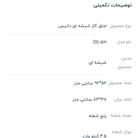
توضیحات تکمیلی
نوع محصول
اجاق گاز شیشه ای داتیس
نام مدل
DG-561
جنس
شیشه ای
محصول
ابعاد محصول
52*92 سانتی متر
ابعاد برش
48*84 سانتی متر
تعداد شعله
پنج شعله
توان شعله
4.5 کیلو وات