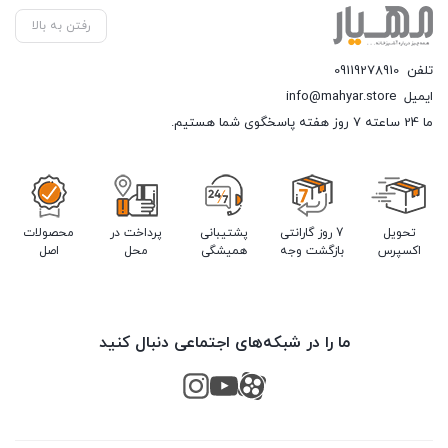
رفتن به بالا
تلفن
09119278910
ایمیل
info@mahyar.store
ما 24 ساعته 7 روز هفته پاسخگوی شما هستیم.
تحویل
7 روز گارانتی
پشتیبانی
پرداخت در
محصولات
اکسپرس
بازگشت وجه
همیشگی
محل
اصل
ما را در شبکه‌های اجتماعی دنبال کنید