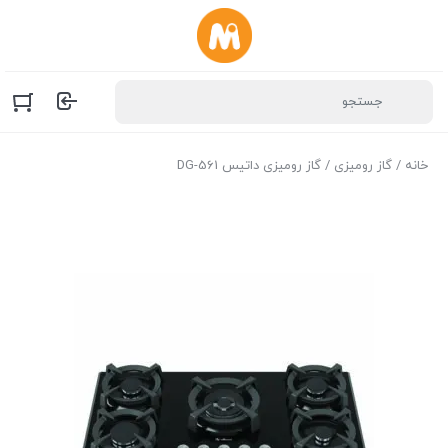
خانه
/
گاز رومیزی
/ گاز رومیزی داتیس DG-561