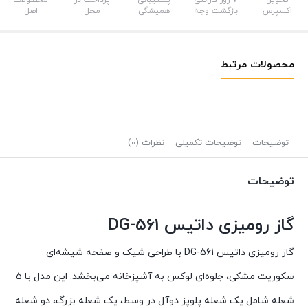
تحویل
7 روز گارانتی
پشتیبانی
پرداخت در
محصولات
اکسپرس
بازگشت وجه
همیشگی
محل
اصل
محصولات مرتبط
توضیحات
توضیحات تکمیلی
نظرات (0)
توضیحات
گاز رومیزی داتیس DG-561
گاز رومیزی داتیس DG-561 با طراحی شیک و صفحه شیشه‌ای
سکوریت مشکی، جلوه‌ای لوکس به آشپزخانه می‌بخشد. این مدل با ۵
شعله شامل یک شعله پلوپز دوآل در وسط، یک شعله بزرگ، دو شعله