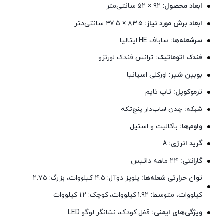
ابعاد محصول:
۹۲ × ۵۲ سانتی‌متر
ابعاد برش مورد نیاز:
۸۳.۵ × ۴۷.۵ سانتی‌متر
سرشعله‌ها:
ساباف HE ایتالیا
فندک اتوماتیک:
ترانس فندک لورنزو
بوبین شیر:
اورکلی اسپانیا
ترموکوپل:
تاپ تایم
شبکه:
چدن لعاب‌دار پنج‌تکه
ولوم‌ها:
باکالیت و استیل
گرید انرژی:
A
گارانتی:
۲۴ ماهه داتیس
توان حرارتی شعله‌ها:
پلوپز دوآل: ۴.۵ کیلووات، بزرگ: ۲.۷۵
کیلووات، متوسط: ۱.۹۲ کیلووات، کوچک: ۱.۲ کیلووات
ویژگی‌های ایمنی:
قفل کودک، نشانگر لوگو LED