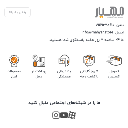
رفتن به بالا
تلفن
09119278910
ایمیل
info@mahyar.store
ما 24 ساعته 7 روز هفته پاسخگوی شما هستیم.
تحویل
7 روز گارانتی
پشتیبانی
پرداخت در
محصولات
اکسپرس
بازگشت وجه
همیشگی
محل
اصل
ما را در شبکه‌های اجتماعی دنبال کنید