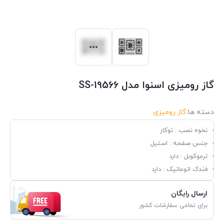
گاز رومیزی اسنوا مدل SS-19566
دسته ها:
گاز رومیزی
نحوه نصب : توکار
جنس صفحه : استیل
ترموکوبل : دارد
فندک اتوماتیک : دارد
ارسال رایگان
برای تمامی سفارشات کشور