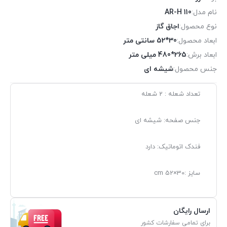
نام مدل:
AR-H 110
نوع محصول:
اجاق گاز
ابعاد محصول:
30*52 سانتی متر
ابعاد برش:
265*480 میلی متر
جنس محصول:
شیشه ای
تعداد شعله : 2 شعله
جنس صفحه: شیشه ای
فندک اتوماتیک: دارد
سایز :30×52 cm
ارسال رایگان
برای تمامی سفارشات کشور