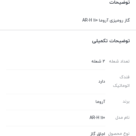
توضیحات
گاز رومیزی آروما AR-H 110
توضیحات تکمیلی
تعداد شعله
2 شعله
فندک
دارد
اتوماتیک
برند
آروما
نام مدل
AR-H 110
نوع محصول
اجاق گاز