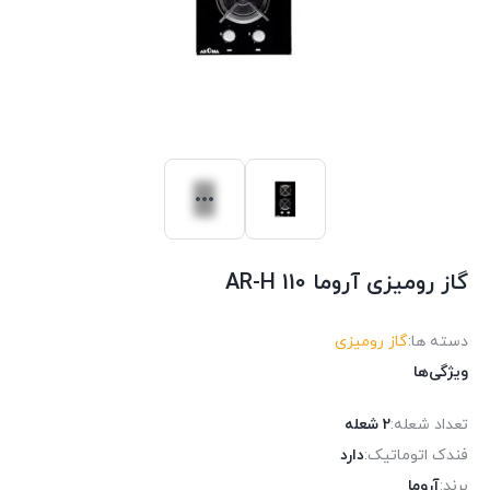
گاز رومیزی آروما AR-H 110
دسته ها:
گاز رومیزی
ویژگی‌ها
تعداد شعله:
2 شعله
فندک اتوماتیک:
دارد
برند:
آروما