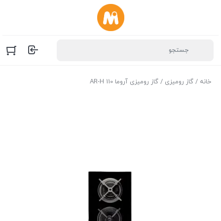
خانه
/
گاز رومیزی
/ گاز رومیزی آروما AR-H 110