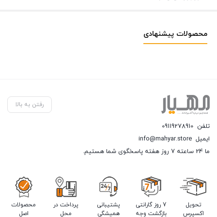
محصولات پیشنهادی
رفتن به بالا
تلفن
09119278910
ایمیل
info@mahyar.store
ما 24 ساعته 7 روز هفته پاسخگوی شما هستیم.
تحویل
7 روز گارانتی
پشتیبانی
پرداخت در
محصولات
اکسپرس
بازگشت وجه
همیشگی
محل
اصل