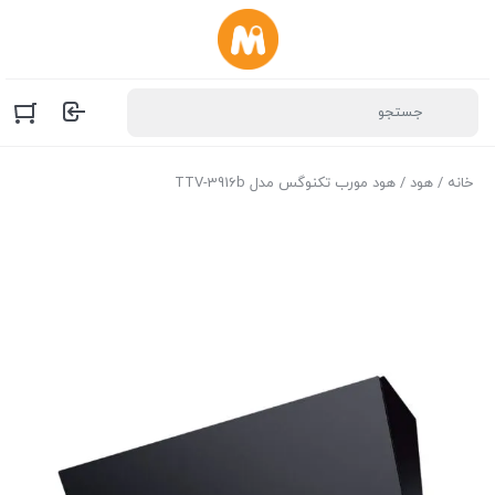
خانه
/
هود
/ هود مورب تکنوگس مدل TTV-3916b