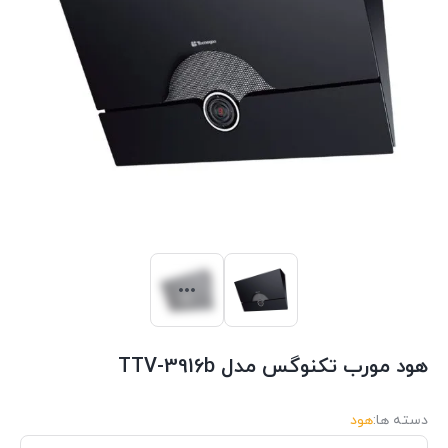
هود مورب تکنوگس مدل TTV-3916b
دسته ها:
هود