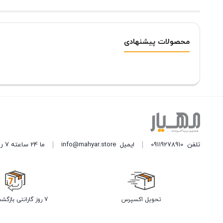
محصولات پیشنهادی
تلفن
09119278910
ایمیل
info@mahyar.store
ما 24 ساعته 7 روز هفته پاسخگوی شما هستیم.
تحویل اکسپرس
7 روز گارانتی بازگشت وجه