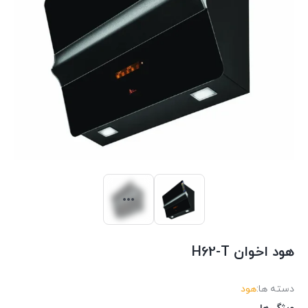
هود اخوان H62-T
دسته ها:
هود