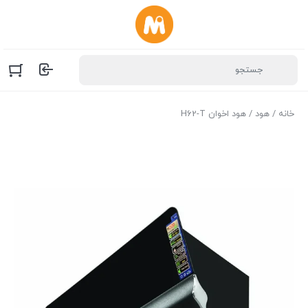
خانه
/
هود
/ هود اخوان H62-T