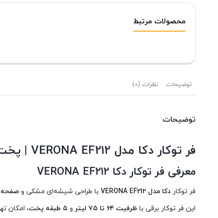
محصولات مرتبط
توضیحات
نظرات (0)
توضیحات
فر توکار دکا مدل VERONA EF212 | پخت حرفه‌ای و آشپزی مدرن
معرفی فر توکار دکا VERONA EF212
فر توکار
دکا مدل VERONA EF212
با طراحی شیشه‌ای مشکی و
صفحه د
این فر توکار برقی با
ظرفیت ۶۴ تا ۷۵ لیتر
و
۵ طبقه پخت
، امکان ته