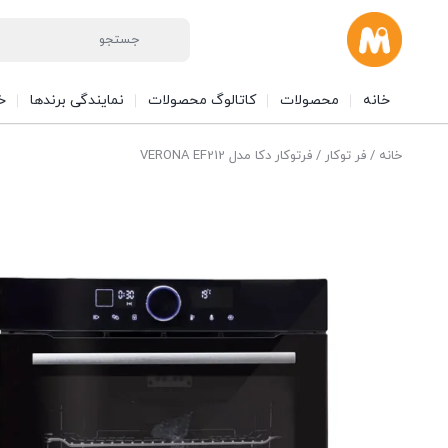
خانه
محصولات
کاتالوگ محصولات
نمایندگی برندها
خ
خانه
/
فر توکار
/ فرتوکار دکا مدل VERONA EF212