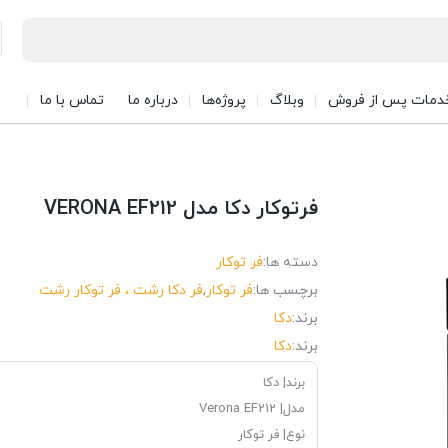
دمات پس از فروش
وبلاگ
پروژه‌ها
درباره ما
تماس با ما
فرتوکار دکا مدل VERONA EF212
دسته ها:
فر توکار
برچسب ها:
فر توکار
,
فر دکا رشت ، فر توکار رشت
برند:
دکا
برند:
دکا
برند| دکا
مدل| Verona EF212
نوع| فر توکار