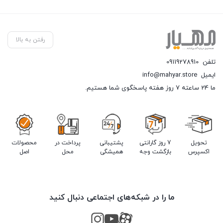
رفتن به بالا
تلفن
09119278910
ایمیل
info@mahyar.store
ما 24 ساعته 7 روز هفته پاسخگوی شما هستیم.
تحویل
7 روز گارانتی
پشتیبانی
پرداخت در
محصولات
اکسپرس
بازگشت وجه
همیشگی
محل
اصل
ما را در شبکه‌های اجتماعی دنبال کنید