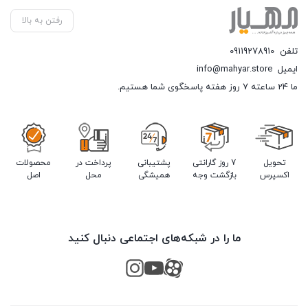
رفتن به بالا
تلفن
09119278910
ایمیل
info@mahyar.store
ما 24 ساعته 7 روز هفته پاسخگوی شما هستیم.
تحویل
7 روز گارانتی
پشتیبانی
پرداخت در
محصولات
اکسپرس
بازگشت وجه
همیشگی
محل
اصل
ما را در شبکه‌های اجتماعی دنبال کنید