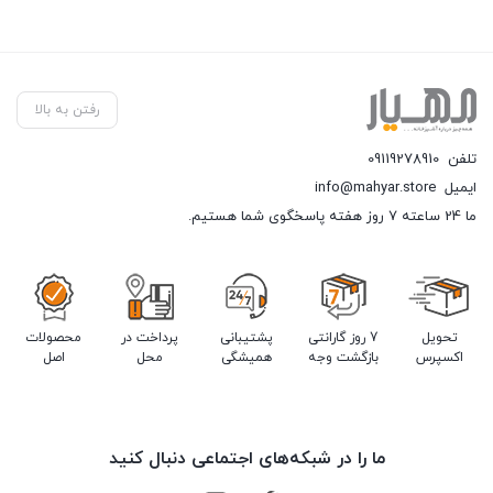
رفتن به بالا
تلفن
09119278910
ایمیل
info@mahyar.store
ما 24 ساعته 7 روز هفته پاسخگوی شما هستیم.
تحویل
7 روز گارانتی
پشتیبانی
پرداخت در
محصولات
اکسپرس
بازگشت وجه
همیشگی
محل
اصل
ما را در شبکه‌های اجتماعی دنبال کنید