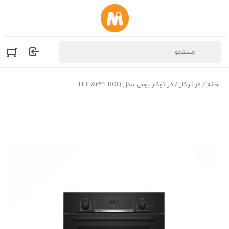
خانه
/
فر توکار
/ فر توکار بوش مدل HBF534EBOQ