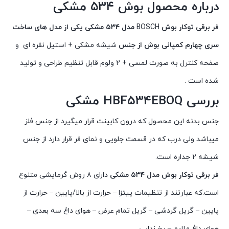
درباره محصول بوش ۵۳۴
مشکی
فر برقی توکار بوش
BOSCH
مدل ۵۳۴ مشکی یکی از مدل های ساخت
سری چهارم کمپانی بوش از جنس
شیشه مشکی + استیل نقره ای
و
صفحه کنترل به صورت لمسی + ۲ ولوم قابل تنظیم طراحی و تولید
شده است .
بررسی HBF534EBOQ
مشکی
جنس بدنه این محصول که درون کابینت قرار میگیرد از جنس فلز
میباشد ولی درب که در قسمت جلویی و نمای فر قرار دارد از جنس
شیشه ۲ جداره است.
فر برقی توکار بوش مدل ۵۳۴ مشکی
دارای ۸ روش گرمایشی متنوع
است.که عبارتند از تنظیمات پیتزا – حرارت از بالا/پایین – حرارت از
پایین – گریل گردشی – گریل تمام عرض – هوای داغ سه بعدی –
هوای داغ ملایم – یخ زدایی.