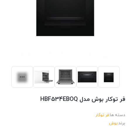
فر توکار بوش مدل HBF534EBOQ
دسته ها:
فر توکار
برند:
بوش