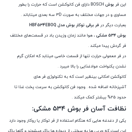
این فر
بوش
BOSCH دارای فن کانوکشن است که حرارت را بطور
مساوی و در جهات مختلف به صورت 3D سه بعدی میتاباند .
بعبارت دیگر در
فر برقی توکار بوش مدل HBF534EBOQ
بوش ۵۳۴ مشکی ،
هوا مانند زمان وزیدن باد در قسمت‌های مختلف
فر گردش پیدا میکند .
در فر معمولی حرارت تنها از قسمت خاصی میتابد که امکان گرم
نشدن یکنواخت موادغذایی را بالا میبرد .
کانوکشن امکانی بینظیر است که به تکنولوژی فر های
آشپزخانه اضافه شده . وجود فن کانوکشن به سرعت پخت غذا تا
حدود ۲۵% بیشتر کمک میکند .
نظافت آسان فر بوش ۵۳۴
مشکی
:
یکی از دغدغه هایی که هنگام استفاده از فر توکار یا روکار وجود دارد
این است که چربی ها به سختی از دیواره ها پاک میشوند و گاها پاک