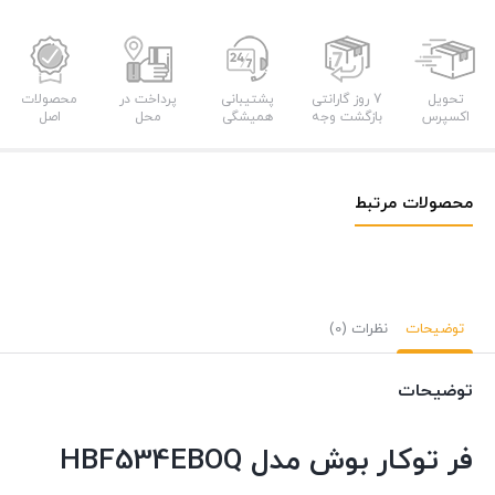
تحویل
7 روز گارانتی
پشتیبانی
پرداخت در
محصولات
اکسپرس
بازگشت وجه
همیشگی
محل
اصل
محصولات مرتبط
توضیحات
نظرات (0)
توضیحات
فر توکار بوش مدل HBF534EBOQ