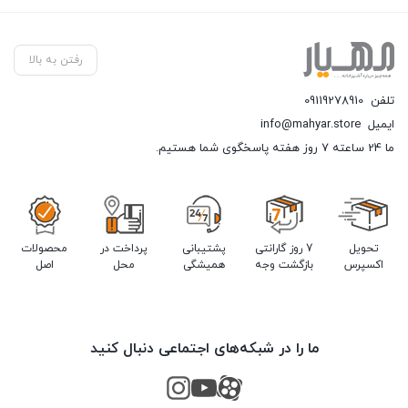
رفتن به بالا
تلفن
09119278910
ایمیل
info@mahyar.store
ما 24 ساعته 7 روز هفته پاسخگوی شما هستیم.
تحویل
7 روز گارانتی
پشتیبانی
پرداخت در
محصولات
اکسپرس
بازگشت وجه
همیشگی
محل
اصل
ما را در شبکه‌های اجتماعی دنبال کنید