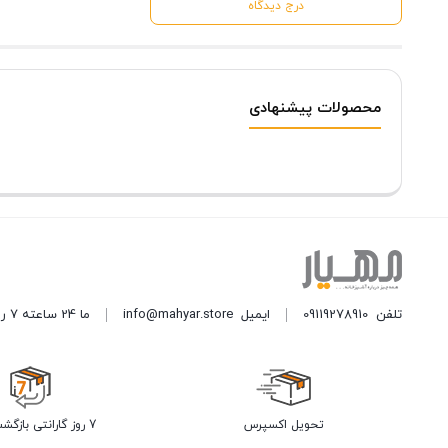
درج دیدگاه
محصولات پیشنهادی
تلفن
09119278910
ایمیل
info@mahyar.store
ما 24 ساعته 7 روز هفته پاسخگوی شما هستیم.
تحویل اکسپرس
7 روز گارانتی بازگشت وجه