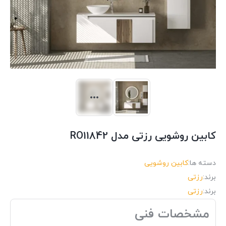
کابین روشویی رزتی مدل RO11842
دسته ها:
کابین روشویی
برند:
رزتی
برند:
رزتی
مشخصات فنی