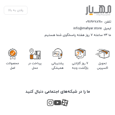
رفتن به بالا
تلفن
09119278910
ایمیل
info@mahyar.store
ما 24 ساعته 7 روز هفته پاسخگوی شما هستیم.
تحویل
7 روز گارانتی
پشتیبانی
پرداخت در
محصولات
اکسپرس
بازگشت وجه
همیشگی
محل
اصل
ما را در شبکه‌های اجتماعی دنبال کنید