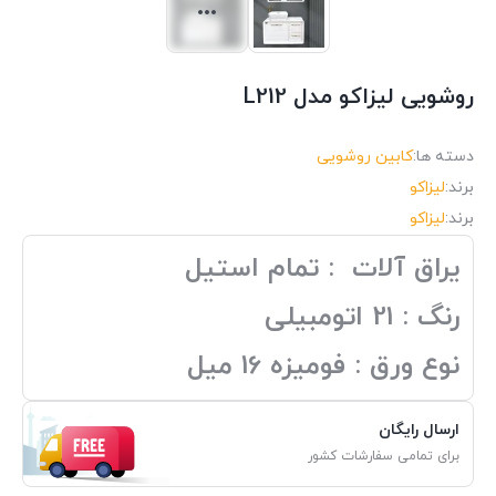
روشویی لیزاکو مدل L212
دسته ها:
کابین روشویی
برند:
لیزاکو
برند:
لیزاکو
یراق آلات : تمام استیل
رنگ : 21 اتومبیلی
نوع ورق : فومیزه 16 میل
ارسال رایگان
برای تمامی سفارشات کشور