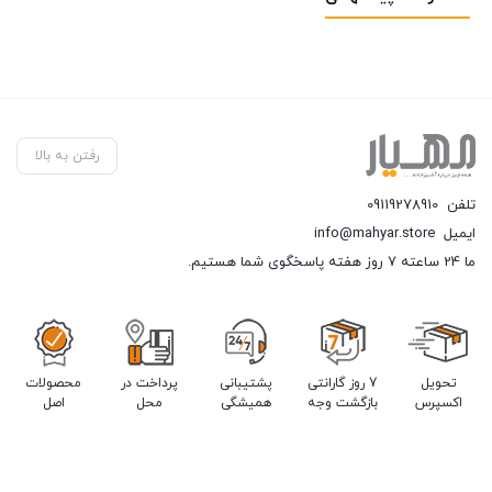
رفتن به بالا
تلفن
09119278910
ایمیل
info@mahyar.store
ما 24 ساعته 7 روز هفته پاسخگوی شما هستیم.
تحویل
7 روز گارانتی
پشتیبانی
پرداخت در
محصولات
اکسپرس
بازگشت وجه
همیشگی
محل
اصل