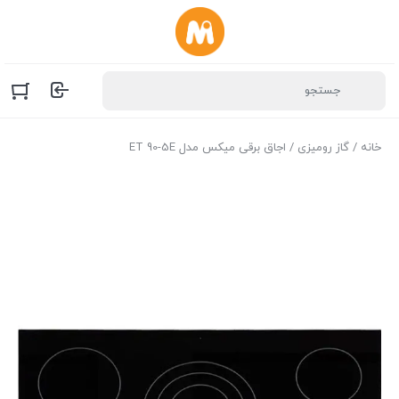
خانه
/
گاز رومیزی
/ اجاق برقی میکس مدل ET 90-5E