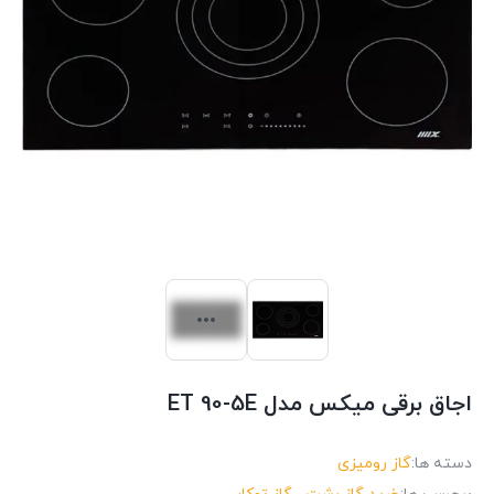
اجاق برقی میکس مدل ET 90-5E
دسته ها:
گاز رومیزی