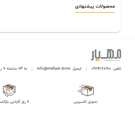
محصولات پیشنهادی
تلفن
09119278910
ایمیل
info@mahyar.store
ما 24 ساعته 7 روز هفته پاسخگوی شما هستیم.
تحویل اکسپرس
7 روز گارانتی بازگشت وجه