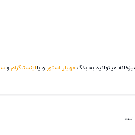
خانه میتوانید به بلاگ
مهیار استور
و یا
اینستاگرام
و
سا
 است.