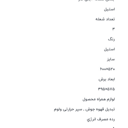
استيل
تعداد شعله
٤
رنگ
استیل
سایز
٥٢٠×٦٠٠
ابعاد برش
۵۷۵×۴۹۵
لوازم همراه محصول
تبدیل قهوه جوش
,
سپر حرارتی ولوم
رده مصرف انرژي