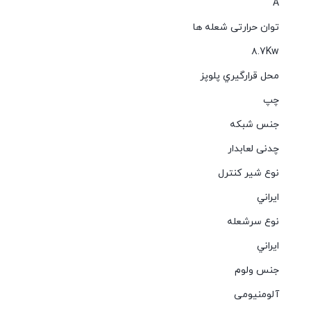
A
توان حرارتی شعله ها
۸.7Kw
محل قرارگیري پلوپز
چپ
جنس شبکه
چدنی لعابدار
نوع شیر کنترل
ايراني
نوع سرشعله
ايراني
جنس ولوم
آلومنیومی