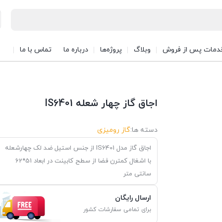
دمات پس از فروش
وبلاگ
پروژه‌ها
درباره ما
تماس با ما
اجاق گاز چهار شعله IS6401
دسته ها:
گاز رومیزی
اجاق گاز مدل IS6401 از جنس استیل ضد لک چهارشعله
با اشغال کمترن فضا از سطح کابینت در ابعاد 51*62
سانتی متر
ارسال رایگان
برای تمامی سفارشات کشور