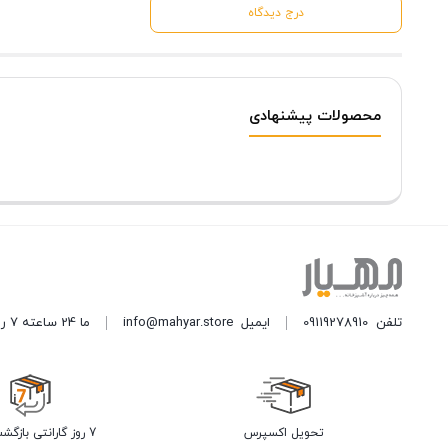
درج دیدگاه
محصولات پیشنهادی
تلفن
09119278910
ایمیل
info@mahyar.store
ما 24 ساعته 7 روز هفته پاسخگوی شما هستیم.
تحویل اکسپرس
7 روز گارانتی بازگشت وجه