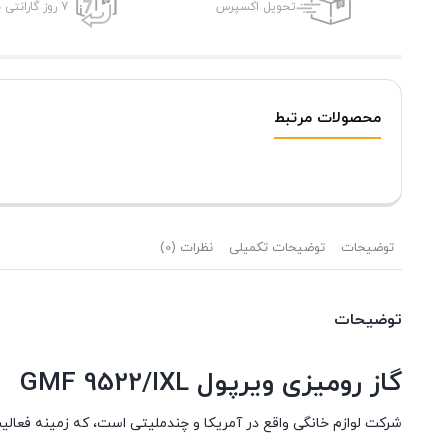
تحویل اکسپرس
7 روز گارانتی بازگشت وجه
محصولات مرتبط
توضیحات
توضیحات تکمیلی
نظرات (0)
توضیحات
گاز رومیزی ویرپول GMF 9522/IXL