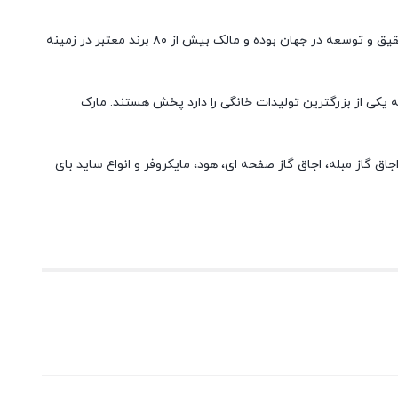
شرکت ویرلپول در سال ۱۹۱۱ توسط لوئیز آپتون در سنت. جوسف، میشیگان تأسیس شد و در حال حاضر دارای بیش از۷۰ کارخانه تولیدی و مرکز تحقیق و توسعه در جهان بوده و مالک بیش از ۸۰ برند معتبر در زمینه
مکزیک، کانادا، ایتالیا که یکی از بزرگترین تولیدات خانگی را دارد پخش هستند. مارک
 گاز مبله، اجاق گاز صفحه ای، هود، مایکروفر و انواع ساید بای