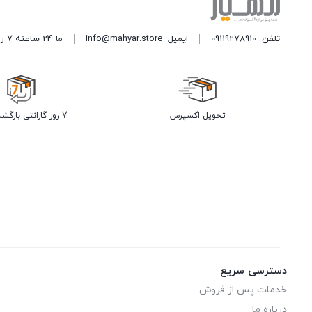
تلفن
09119278910
ایمیل
info@mahyar.store
ما 24 ساعته 7 روز هفته پاسخگوی شما هستیم.
تحویل اکسپرس
7 روز گارانتی بازگشت وجه
دسترسی سریع
خدمات پس از فروش
درباره ما