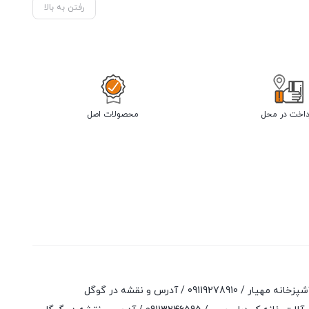
رفتن به بالا
داخت در محل
محصولات اصل
آشپزخانه مهیار /
09119278910
/
آدرس و نقشه در گوگل