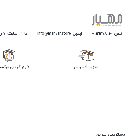
تلفن
09119278910
ایمیل
info@mahyar.store
ما 24 ساعته 7 روز هفته پاسخگوی شما هستیم.
تحویل اکسپرس
7 روز گارانتی بازگشت وجه
دسترسی سریع