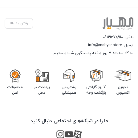
رفتن به بالا
تلفن
09119278910
ایمیل
info@mahyar.store
ما 24 ساعته 7 روز هفته پاسخگوی شما هستیم.
تحویل
7 روز گارانتی
پشتیبانی
پرداخت در
محصولات
اکسپرس
بازگشت وجه
همیشگی
محل
اصل
ما را در شبکه‌های اجتماعی دنبال کنید