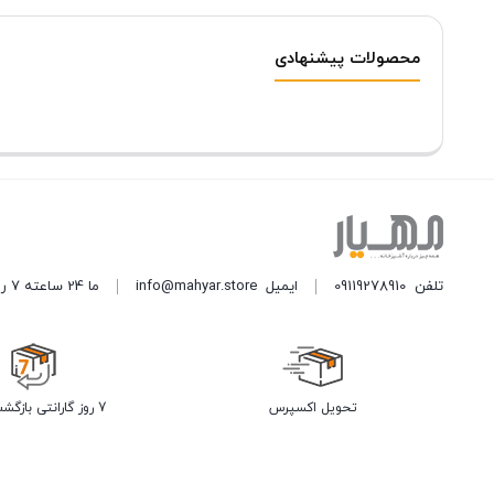
محصولات پیشنهادی
تلفن
09119278910
ایمیل
info@mahyar.store
ما 24 ساعته 7 روز هفته پاسخگوی شما هستیم.
تحویل اکسپرس
7 روز گارانتی بازگشت وجه