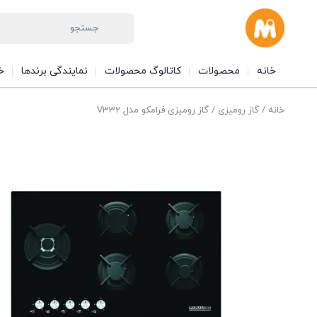
خانه
محصولات
کاتالوگ محصولات
نمایندگی برندها
خ
خانه
/
گاز رومیزی
/ گاز رومیزی فرامکو مدل V332