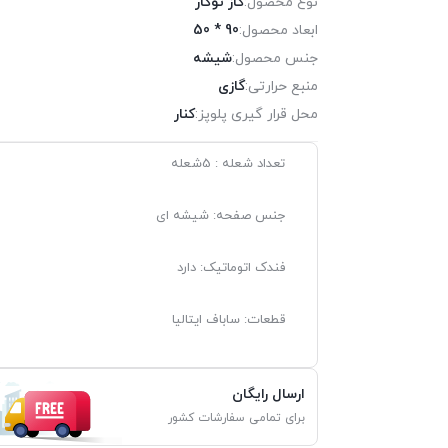
نوع محصول:
گاز توکار
ابعاد محصول:
90 * 50
جنس محصول:
شیشه
منبع حرارتی:
گازی
محل قرار گیری پلوپز:
کنار
تعداد شعله : 5شعله
جنس صفحه: شیشه ای
فندک اتوماتیک: دارد
قطعات: ساباف ایتالیا
ارسال رایگان
برای تمامی سفارشات کشور