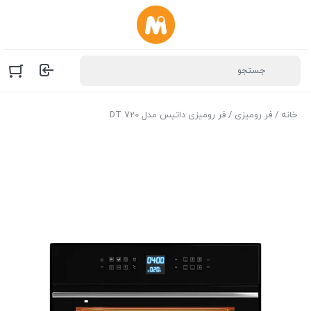
خانه
/
فر رومیزی
/ فر رومیزی داتیس مدل DT 720