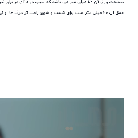
ضخامت ورق آن ۱٫۲ میلی متر می باشد که سبب دوام آن در برابر ضربه می شود .
عمق آن ۲۰ میلی متر است برای شست و شوی راحت تر ظرف ها و نپاشیدن آب به بیرون از سینک .