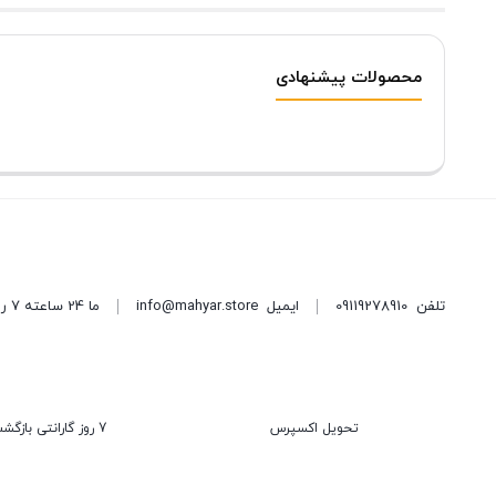
محصولات پیشنهادی
تلفن
09119278910
ایمیل
info@mahyar.store
ما 24 ساعته 7 روز هفته پاسخگوی شما هستیم.
تحویل اکسپرس
7 روز گارانتی بازگشت وجه