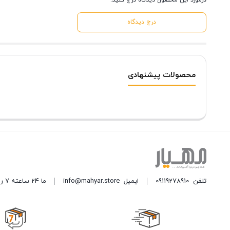
درمورد این محصول دیدگاه درج کنید.
درج دیدگاه
محصولات پیشنهادی
تلفن
09119278910
ایمیل
info@mahyar.store
ما 24 ساعته 7 روز هفته پاسخگوی شما هستیم.