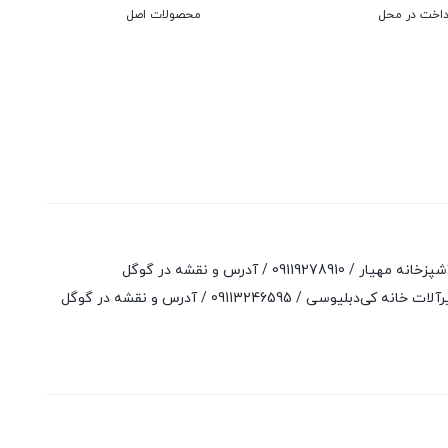
داخت در محل
محصولات اصل
آشپزخانه مهیار /
09119278910
/
آدرس و نقشه در گوگل
لات خانه کی‌دبلیوسی /
09113246595
/
آدرس و نقشه در گوگل