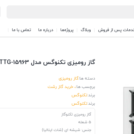
دمات پس از فروش
وبلاگ
پروژه‌ها
درباره ما
تماس با ما
گاز رومیزی تکنوگس مدل TTG-15963
دسته ها:
گاز رومیزی
برچسب ها:
، خرید گاز رشت
برند:
تکنوگس
برند:
تکنوگس
گاز رومیزی تکنوگاز
5 شعله
جنس: شیشه ای (شات ایتالیا)