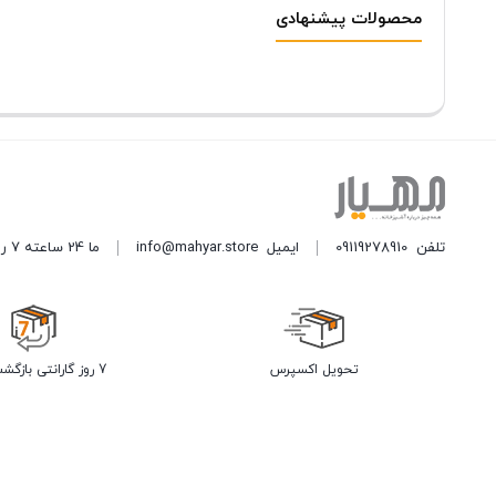
محصولات پیشنهادی
تلفن
09119278910
ایمیل
info@mahyar.store
ما 24 ساعته 7 روز هفته پاسخگوی شما هستیم.
تحویل اکسپرس
7 روز گارانتی بازگشت وجه