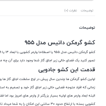
توضیحات
نظرات (0)
توضیحات
کشو گرمکن داتیس مدل ۹۵۵
کشو گرمکن داتیس مدل ۹۵۵ یا اصطلاحا وارمر کشویی با ابعاد ۱۴ یا ۲۹ سانت در ۶۰ است که در قسمتی از آشپزخانه قرار میگیرد.این کشوی جادویی در اصل وظیفه گرم کردن یا گرم نگه داشتن ظروف و غذا را دارد.
تصور کنید یک فضای خالی زیر اجاق گاز شما وجود دارد برای آن چه
قدمت این کشو جادویی
اولین کشو گرمکن ها چندین سال پیش در اوج سلطنت اجاق گاز ها وار
زمانی که افراد متوجه فضایی خالی زیر اجاق گاز خود و تصمیم به است
البته ابعاد وارمر های اولیه بسیار بزرگتر از وارمر های امروز بود اما فق
کشویی بسته با ارتفاع حدود ۳۰ سانتی این امکان را به شما میداد تا غذای خود را تا رسیدن مهمانان گرم نگه دارید.اما نزول جذابیت اجاق گاز ها نقطه عطف وارمر ها بود.