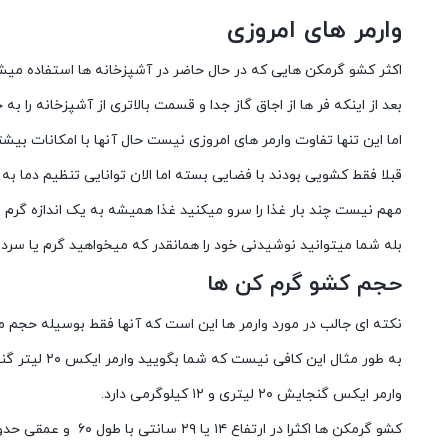
وارمر های امروزی
اکثر کشو گرمکن هایی که در حال حاضر در آشپزخانه ها استفاده میشود 
بعد از اینکه فر ها از اجاق گاز جدا و قسمت بالاتری از آشپزخانه را ب
اما این تنها تفاوت وارمر های امروزی نیست حال آنها با امکانات بی
قبلا فقط کشویی بودند با فضایی بسته اما الان توانایی تنظیم دما ب
مهم نیست چند بار غذا را سرو میکنید غذا همیشه به یک اندازه گرم ی
بله شما میتوانید نوشیدنی خود را همانقدر که میخواهید گرم یا سرد 
حجم کشو گرم کن ها
نکته ای جالب در مورد وارمر ها این است که آنها فقط بوسیله حجم م
به طور مثال این کافی نیست که شما بگویید وارمر ایکس ۲۰ لیتر گنجایش دارد بلکه شما ملزم هستید برای اطلاعات بیشتر وزن قابل تحمل وارمر را هم ذکر کنید.
وارمر ایکس گنجایش ۲۰ لیتری و ۱۲ کیلوگرمی دارد.
کشو گرمکن ها اکثرا در ارتفاع ۱۴ یا ۲۹ سانتی با طول ۶۰ و عمقی حدودا ۵۵ یا بیشتر عرضه میشوند اما هستند کشو گرم کن های خاصی که ابعاد بزرگتری نیز دارند و بسیار هم محبوب هستند.