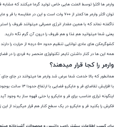
وارمر ها اکثرا توسط المنت هایی خاص تولید گرما میکنند که مشابه ف
توان اکثر وارمر ها کمتر از ۷۰۰ وات است و این در مقایسه با فر و مایکرو تقریبا ناچیز است.
ناگفته نماند که با همین مقدار انرژی مصرفی میتوانند ظروف را استری
یعنی شما میتوانید هم غذا و هم ظروف را درون آن گرم نگه دارید.
کشوگرمکن های عادی توانایی تنظیم حدود ۵۰ درجه از حرارت را دارند اما کشوگرم کن های لوکس توانایی تغییر حتی بیش از ۱۰۰ درجه را نیز دارند.
همه این ها در کنار داشتن تایمر تکنولوژی منحصر به فردی را در فض
وارمر را کجا قرار میدهند؟
همانطور که بالا خدمت شما عرض شد وارمر ها میتوانند در جای جای آشپ
با افزایش تقاضای فر و مایکرو فضایی با ارتفاع حدودا ۱۴ سانت بوجود می آید که وارمر را در آن قرار میدهد.
اینگونه ترازی مناسب برای فر و مایکرو یا حتی قهوه ساز به وجود آید.
فکرش را بکنید فر و مایکرو در یک سطح کنار هم قرار میگیرند از این زی
برای کسب اطلاعات بیشتر راجب داتیس و محصولات آشپزخانه میتوا