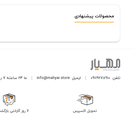
محصولات پیشنهادی
تلفن
09119278910
ایمیل
info@mahyar.store
ما 24 ساعته 7 روز هفته پاسخگوی شما هستیم.
تحویل اکسپرس
7 روز گارانتی بازگشت وجه