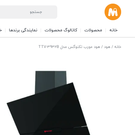
خانه
محصولات
کاتالوگ محصولات
نمایندگی برندها
خ
خانه
/
هود
/ هود مورب تکنوگس مدل TTV-3932B