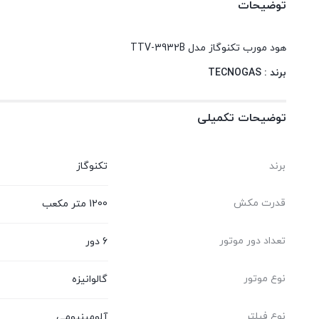
توضیحات
هود مورب تکنوگاز مدل TTV-3932B
برند : TECNOGAS
توضیحات تکمیلی
برند
تکنوگاز
قدرت مکش
1200 متر مکعب
تعداد دور موتور
6 دور
نوع موتور
گالوانیزه
نوع فیلتر
آلومینیومی