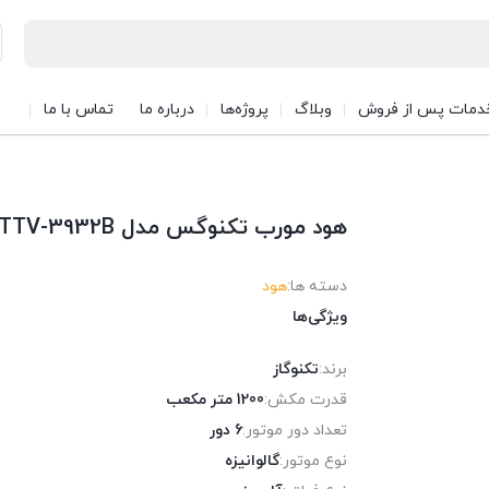
دمات پس از فروش
وبلاگ
پروژه‌ها
درباره ما
تماس با ما
هود مورب تکنوگس مدل TTV-3932B
دسته ها:
هود
ویژگی‌ها
برند:
تکنوگاز
قدرت مکش:
1200 متر مکعب
تعداد دور موتور:
6 دور
نوع موتور:
گالوانیزه