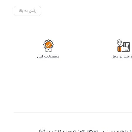
رفتن به بالا
داخت در محل
محصولات اصل
آشپزخانه مهیار /
09119278910
/
آدرس و نقشه در گوگل