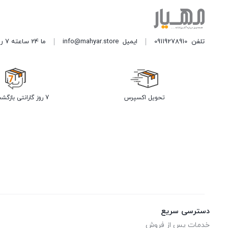
تلفن
09119278910
ایمیل
info@mahyar.store
ما 24 ساعته 7 روز هفته پاسخگوی شما هستیم.
تحویل اکسپرس
7 روز گارانتی بازگشت وجه
دسترسی سریع
خدمات پس از فروش