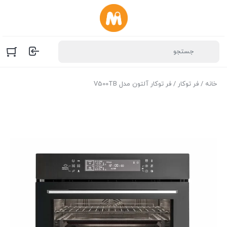
خانه
/
فر توکار
/ فر توکار آلتون مدل V500TB