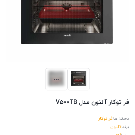
فر توکار آلتون مدل V500TB
دسته ها:
فر توکار
برند:
آلتون