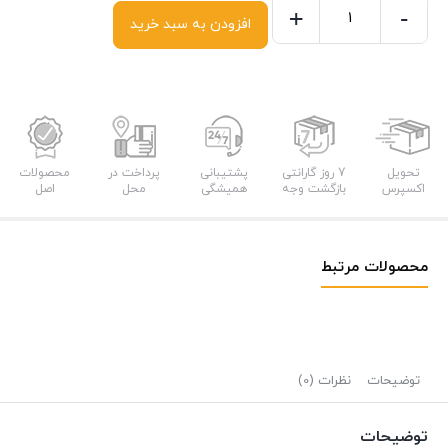
+
-
افزودن به سبد خرید
فر
توکار
آلتون
مدل
V500TB
عدد
تحویل
7 روز گارانتی
پشتیبانی
پرداخت در
محصولات
اکسپرس
بازگشت وجه
همیشگی
محل
اصل
محصولات مرتبط
توضیحات
نظرات (0)
توضیحات