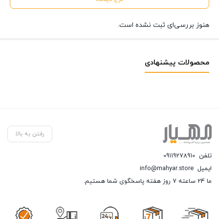
هنوز بررسی‌ای ثبت نشده است.
محصولات پیشنهادی
رفتن به بالا
تلفن
09119278910
ایمیل
info@mahyar.store
ما 24 ساعته 7 روز هفته پاسخگوی شما هستیم.