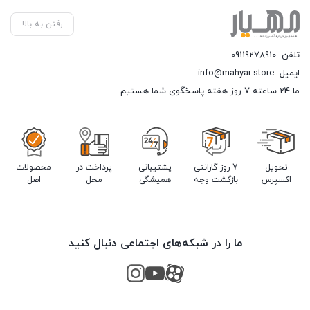
رفتن به بالا
تلفن
09119278910
ایمیل
info@mahyar.store
ما 24 ساعته 7 روز هفته پاسخگوی شما هستیم.
تحویل
7 روز گارانتی
پشتیبانی
پرداخت در
محصولات
اکسپرس
بازگشت وجه
همیشگی
محل
اصل
ما را در شبکه‌های اجتماعی دنبال کنید