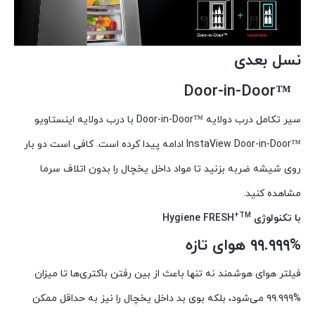
نسل بعدی
™Door-in-Door
سیر تکامل درب دولایه ™Door-in-Door با درب دولایه اینستاویو
™InstaView Door-in-Door ادامه پیدا کرده است. کافی است دو بار
روی شیشه ضربه بزنید تا مواد داخل یخچال را بدون اتلاف سرما
مشاهده کنید.
+TM
با تکنولوژی Hygiene FRESH
۹۹.۹۹۹‎%‎ هوای تازه
فیلتر هوای هوشمند نه تنها باعث از بین رفتن باکتری‌ها تا میزان
%۹۹.۹۹۹ می‌شود، بلکه بوی بد داخل یخچال را نیز به حداقل ممکن