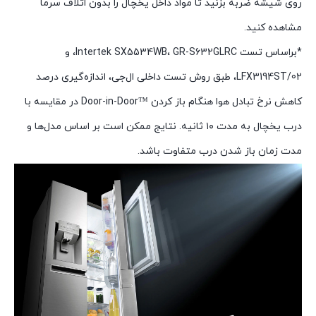
روی شیشه ضربه بزنید تا مواد داخل یخچال را بدون اتلاف سرما
مشاهده کنید.
*براساس تست Intertek SX5534WB، GR-S632GLRC، و
LFX3194ST/02، طبق روش تست داخلی ال‌جی، اندازه‌گیری درصد
کاهش نرخ تبادل هوا هنگام باز کردن ™Door-in-Door در مقایسه با
درب یخچال به مدت ۱۰ ثانیه. نتایج ممکن است بر اساس مدل‌ها و
مدت زمان باز شدن درب متفاوت باشد.