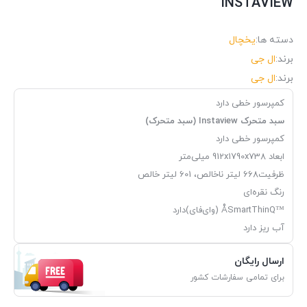
INSTAVIEW
دسته ها:
یخچال
برند:
ال جی
برند:
ال جی
کمپرسور خطی دارد
سبد متحرک Instaview (سبد متحرک)
کمپرسور خطی دارد
ابعاد ‎912x1790x738‎ میلی‌متر
ظرفیت668 لیتر ناخالص، 601 لیتر خالص
رنگ نقره‌ای
™ÅSmartThinQ (وای‌فای)دارد
آب‌ ریز دارد
ارسال رایگان
برای تمامی سفارشات کشور