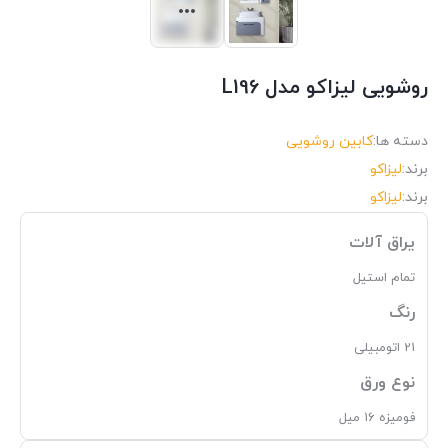
روشویی لیزاکو مدل L196
دسته ها:
کابین روشویی
برند:
لیزاکو
برند:
لیزاکو
یراق آلات
تمام استیل
رنگ
21 اتومبیلی
نوع ورق
فومیزه 16 میل