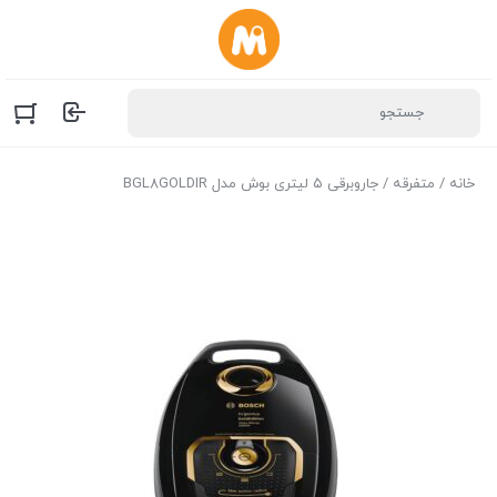
خانه
/
متفرقه
/ جاروبرقی ۵ لیتری بوش مدل BGL8GOLDIR