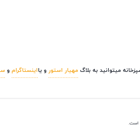
خانه میتوانید به بلاگ
مهیار استور
و یا
اینستاگرام
و
سا
 است.