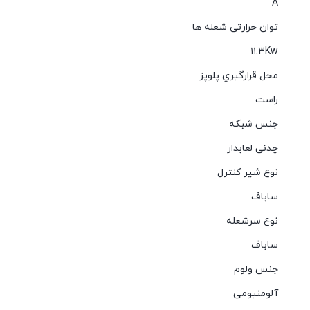
A
توان حرارتی شعله ها
۱۱.3Kw
محل قرارگیري پلوپز
راست
جنس شبکه
چدنی لعابدار
نوع شیر کنترل
ساباف
نوع سرشعله
ساباف
جنس ولوم
آلومنیومی