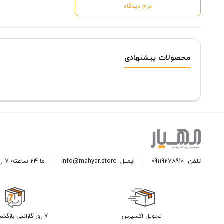
درج دیدگاه
محصولات پیشنهادی
تلفن
09119278910
ایمیل
info@mahyar.store
ما 24 ساعته 7 روز هفته پاسخگوی شما هستیم.
تحویل اکسپرس
7 روز گارانتی بازگشت وجه