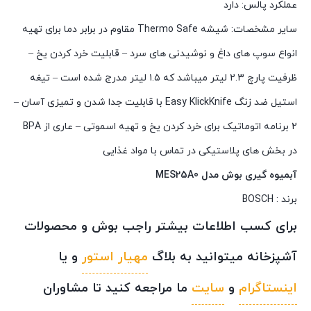
عملکرد پالس:
دارد
سایر مشخصات:
شیشه Thermo Safe مقاوم در برابر دما برای تهیه
انواع سوپ های داغ و نوشیدنی های سرد
– قابلیت خرد کردن یخ
–
ظرفیت پارچ ۲.۳ لیتر میباشد که ۱.۵ لیتر مدرج شده است
– تیغه
استیل ضد زنگ Easy KlickKnife با قابلیت جدا شدن و تمیزی آسان
–
۲ برنامه اتوماتیک برای خرد کردن یخ و تهیه اسموتی
– عاری از BPA
در بخش های پلاستیکی در تماس با مواد غذایی
آبميوه گيری بوش مدل MES25A0
برند : BOSCH
برای کسب اطلاعات بیشتر راجب بوش و محصولات
آشپزخانه میتوانید به بلاگ
مهیار استور
و یا
اینستاگرام
و
سایت
ما مراجعه کنید تا مشاوران