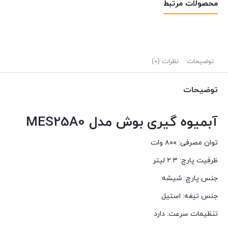
محصولات مرتبط
توضیحات
نظرات (0)
توضیحات
آبميوه گيری بوش مدل MES25A0
توان مصرفی:
۸۰۰ وات
ظرفیت پارچ:
۲.۳ لیتر
جنس پارچ:
شیشه
جنس تیغه:
استیل
تنظیمات سرعت:
دارد