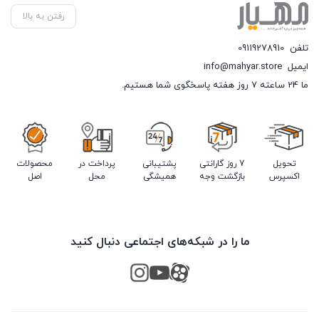
رفتن به بالا
تلفن
09119278910
ایمیل
info@mahyar.store
ما 24 ساعته 7 روز هفته پاسخگوی شما هستیم.
تحویل
7 روز گارانتی
پشتیبانی
پرداخت در
محصولات
اکسپرس
بازگشت وجه
همیشگی
محل
اصل
ما را در شبکه‌های اجتماعی دنبال کنید