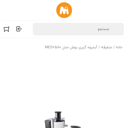
خانه
/
متفرقه
/ آبميوه گيری بوش مدل MES25A0