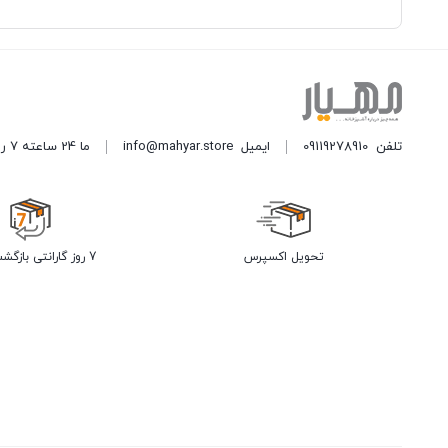
تلفن
09119278910
ایمیل
info@mahyar.store
ما 24 ساعته 7 روز هفته پاسخگوی شما هستیم.
تحویل اکسپرس
7 روز گارانتی بازگشت وجه