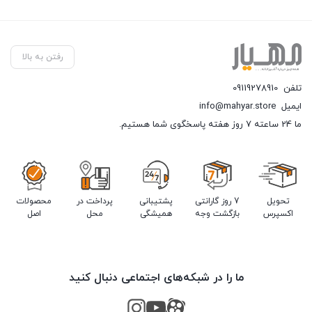
رفتن به بالا
تلفن
09119278910
ایمیل
info@mahyar.store
ما 24 ساعته 7 روز هفته پاسخگوی شما هستیم.
تحویل
7 روز گارانتی
پشتیبانی
پرداخت در
محصولات
اکسپرس
بازگشت وجه
همیشگی
محل
اصل
ما را در شبکه‌های اجتماعی دنبال کنید